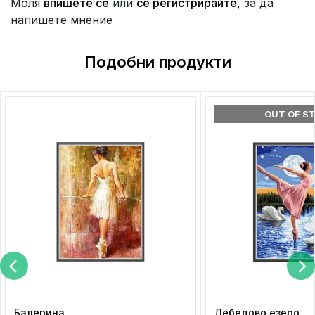
Моля
впишете се
или
се регистрирайте,
за да
напишете мнение
Подобни продукти
OUT OF S
Балерина
Лебедово езеро