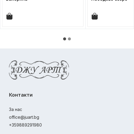
Контакти
За нас
office@juart.bg
+359889291980