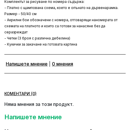
Комплектът за рисуване по номера съдържа:
- Платно с щампована схема, което е опънато на дървенарамка.
Размер - 50/40 см
- Акрилни бои обозначени с номера, отговарящи наномерата от
схемата на платното и които са готови за нанасяне без да
серазреждат
- Четки (3 броя с различна дебелина)
- Кукички за закачане на готовата картина
Напишете мнение
|
0 мнения
КОМЕНТАРИ (0)
Няма мнения за този продукт.
Напишете мнение