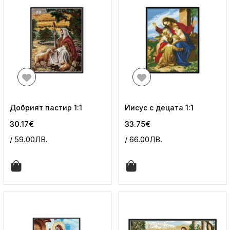
Добрият пастир 1:1
Иисус с децата 1:1
30.17€
33.75€
/ 59.00ЛВ.
/ 66.00ЛВ.