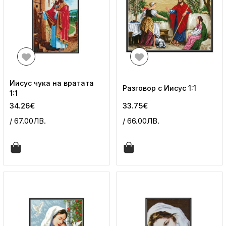
Иисус чука на вратата
Разговор с Иисус 1:1
1:1
34.26€
33.75€
/ 67.00ЛВ.
/ 66.00ЛВ.