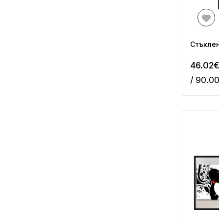
Стъклен
46.02
/ 90.0