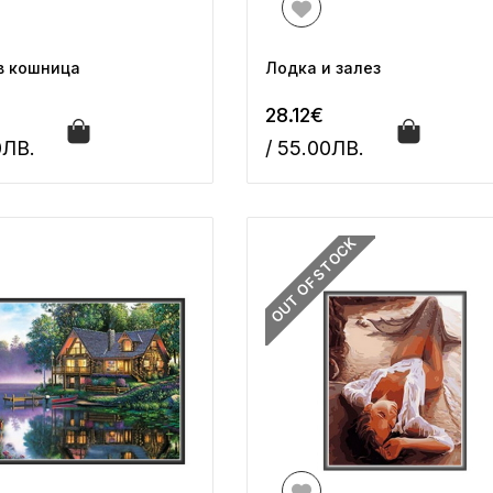
в кошница
Лодка и залез
28.12€
0ЛВ.
/ 55.00ЛВ.
OUT OF STOCK