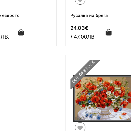
 езерото
Русалка на брега
24.03€
0ЛВ.
/ 47.00ЛВ.
OUT OF STOCK