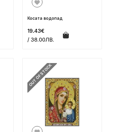
Косата водопад
19.43€
/ 38.00ЛВ.
OUT OF STOCK