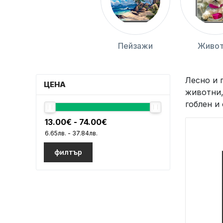
Пейзажи
Живот
Лесно и 
ЦЕНА
животни,
гоблен и
филтър