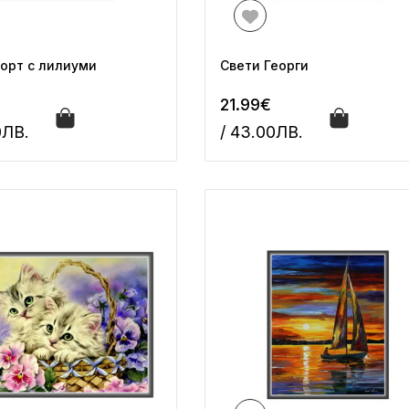
орт с лилиуми
Свети Георги
21.99€
0ЛВ.
/ 43.00ЛВ.