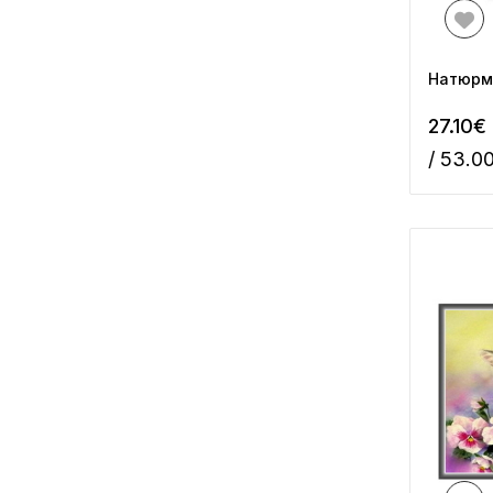
Натюрм
27.10€
/ 53.0