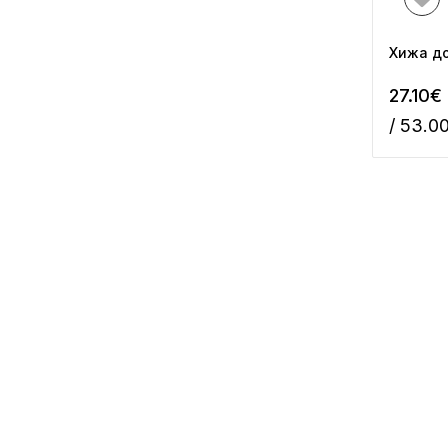
Хижа до
27.10€
/ 53.0