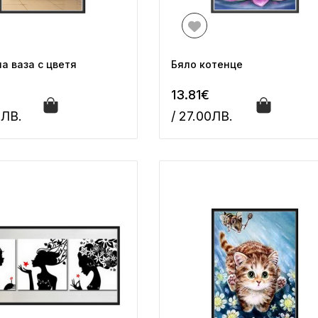
а ваза с цветя
Бяло котенце
€
13.81€
0ЛВ.
/ 27.00ЛВ.