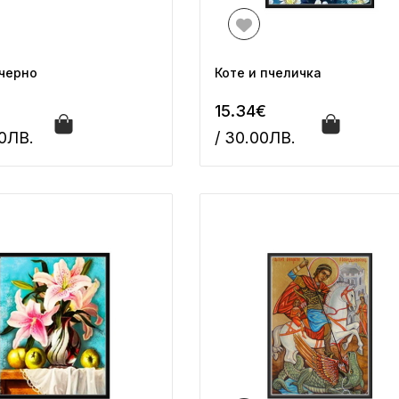
черно
Коте и пчеличка
15.34€
00ЛВ.
/ 30.00ЛВ.