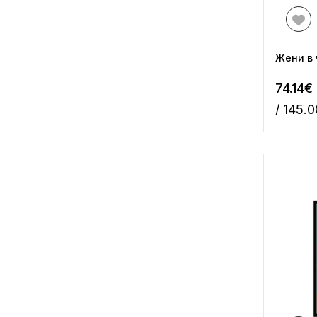
Жени в 
74.14€
/ 145.