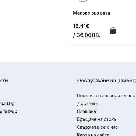
Макове във ваза
18.41€
/ 36.00ЛВ.
кти
Обслужване на клиент
Политика на поверителнос
juart.bg
Доставка
9291980
Плащане
Връщане на стока
Свържете се с нас
Карта на сайта