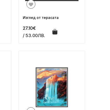
Изглед от терасата
27.10€
/ 53.00ЛВ.