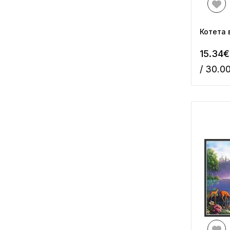
Котета 
15.34€
/ 30.0