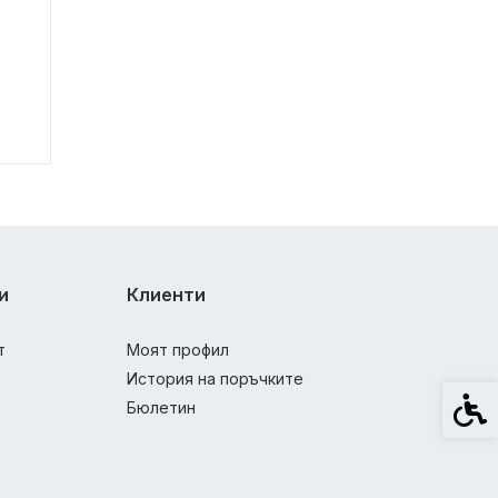
и
Клиенти
т
Моят профил
История на поръчките
Спец
Бюлетин