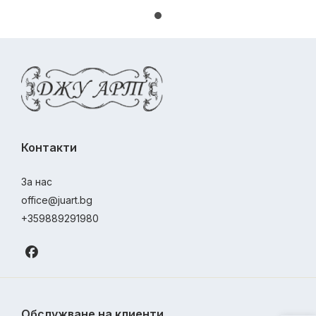
Контакти
За нас
office@juart.bg
+359889291980
Обслужване на клиенти