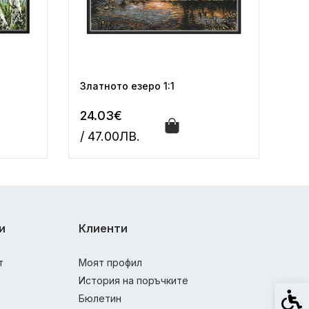
Златното езеро 1:1
24.03€
/ 47.00ЛВ.
и
Клиенти
т
Моят профил
История на поръчките
Спец
Бюлетин