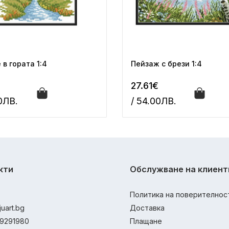
 в гората 1:4
Пейзаж с брези 1:4
27.61€
00ЛВ.
/ 54.00ЛВ.
кти
Обслужване на клиент
Политика на поверителнос
juart.bg
Доставка
9291980
Плащане