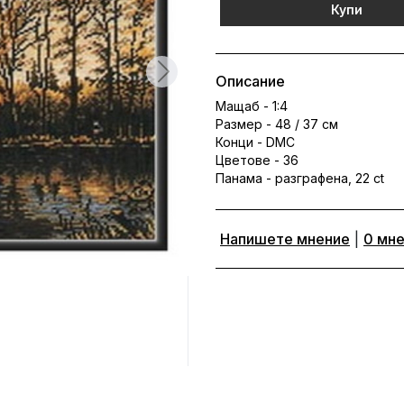
Купи
Описание
Мащаб - 1:4
Размер - 48 / 37 см
Конци - DMC
Цветове - 36
Панама - разграфена, 22 ct
Напишете мнение
|
0 мн