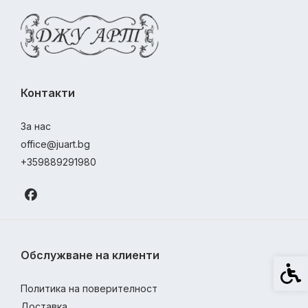
Контакти
За нас
office@juart.bg
+359889291980
Обслужване на клиенти
Спец
Политика на поверителност
Доставка