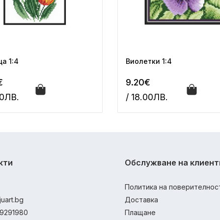
а 1:4
Виолетки 1:4
€
9.20€
00ЛВ.
/ 18.00ЛВ.
кти
Обслужване на клиент
Политика на поверителнос
juart.bg
Доставка
9291980
Плащане