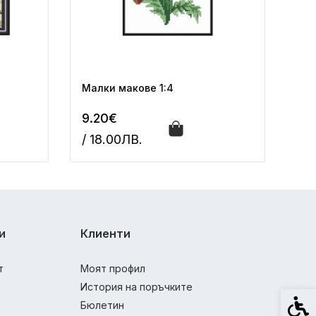
Малки макове 1:4
9.20€
/ 18.00ЛВ.
и
Клиенти
т
Моят профил
История на поръчките
Спец
Бюлетин