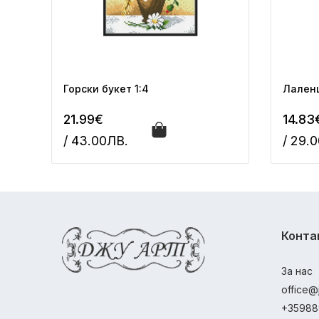
Горски букет 1:4
Лаленц
21.99€
14.83
/ 43.00ЛВ.
/ 29.
Конта
За нас
office@
+35988