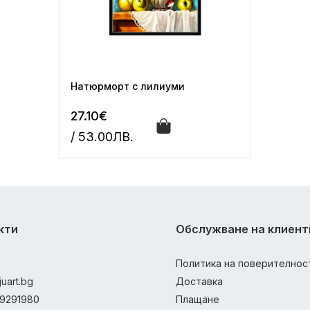
Натюрморт с лилиуми
27.10€
/ 53.00ЛВ.
кти
Обслужване на клиент
Политика на поверителнос
juart.bg
Доставка
9291980
Плащане