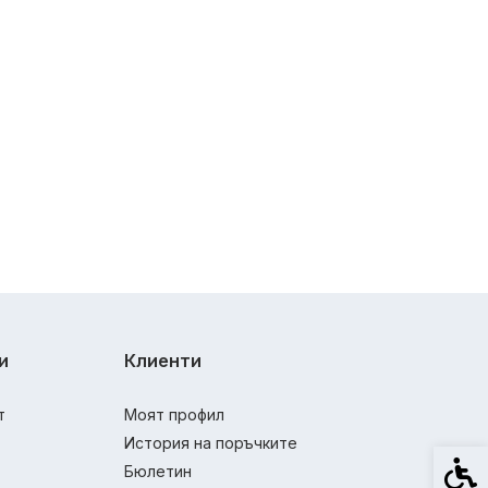
и
Клиенти
т
Моят профил
История на поръчките
Спец
Бюлетин