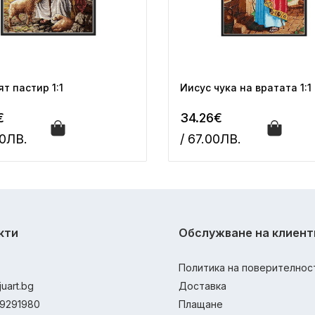
т пастир 1:1
Иисус чука на вратата 1:1
€
34.26€
00ЛВ.
/ 67.00ЛВ.
кти
Обслужване на клиент
Политика на поверителнос
juart.bg
Доставка
9291980
Плащане