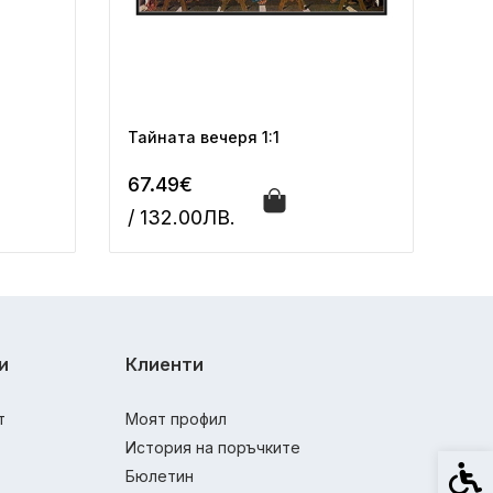
Тайната вечеря 1:1
67.49€
/ 132.00ЛВ.
и
Клиенти
т
Моят профил
История на поръчките
Спец
Бюлетин