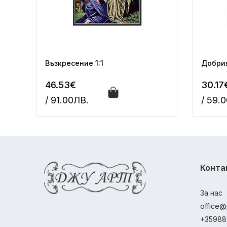
Възкресение 1:1
Добрия
46.53€
30.17
/ 91.00ЛВ.
/ 59.
Конта
За нас
office@
+35988