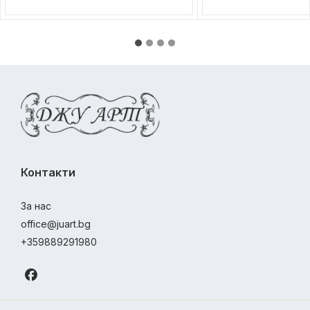
Контакти
За нас
office@juart.bg
+359889291980