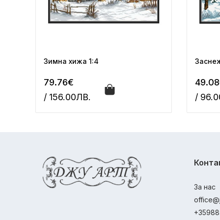
Зимна хижа 1:4
Заснеж
79.76€
49.0
/ 156.00ЛВ.
/ 96.
Конта
За нас
office@
+35988