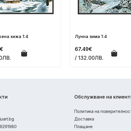
ена хижа 1:4
Лунна зима 1:4
8€
67.49€
00ЛВ.
/ 132.00ЛВ.
кти
Обслужване на клиент
Политика на поверителнос
juart.bg
Доставка
9291980
Плащане