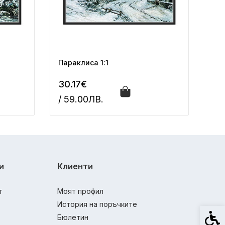
Параклиса 1:1
30.17€
/ 59.00ЛВ.
и
Клиенти
т
Моят профил
История на поръчките
Спец
Бюлетин