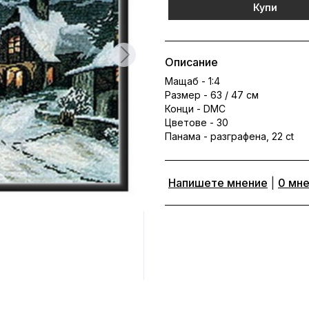
Купи
Описание
Мащаб - 1:4
Размер - 63 / 47 см
Конци - DMC
Цветове - 30
Панама - разграфена, 22 ct
Напишете мнение
|
0 мн