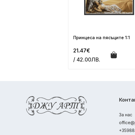
Принцеса на пясъците 1:1
21.47€
/ 42.00ЛВ.
Конта
За нас
office@
+35988