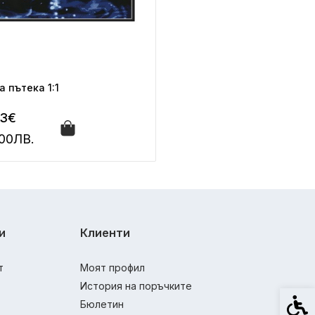
 пътека 1:1
03€
.00ЛВ.
и
Клиенти
т
Моят профил
История на поръчките
Спец
Бюлетин