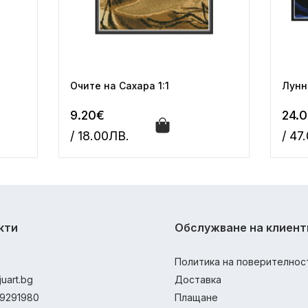
Очите на Сахара 1:1
Лунна
9.20€
24.
/ 18.00ЛВ.
/ 47
кти
Обслужване на клиент
Политика на поверителнос
juart.bg
Доставка
9291980
Плащане