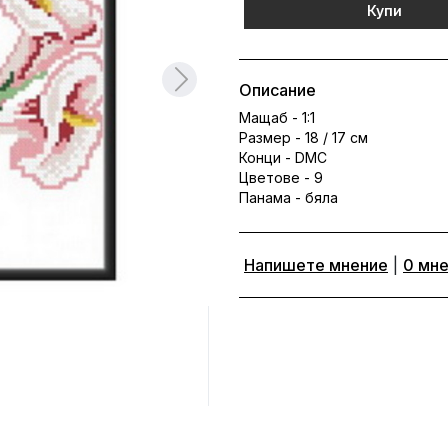
Купи
Описание
Мащаб - 1:1
Размер - 18 / 17 см
Конци - DMC
Цветове - 9
Панама - бяла
Напишете мнение
|
0 мн