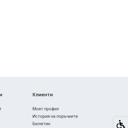
и
Клиенти
т
Моят профил
История на поръчките
Спец
Бюлетин